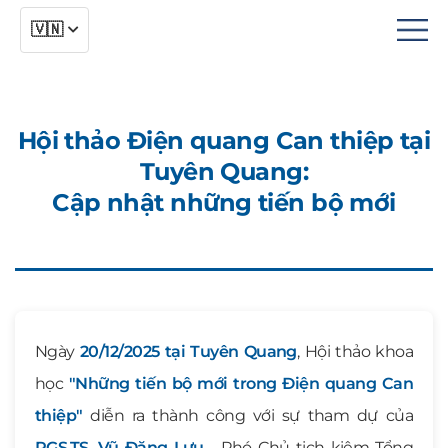
🇻🇳
메
뉴
열
Hội thảo Điện quang Can thiệp tại
기
Tuyên Quang:
Cập nhật những tiến bộ mới
Ngày
20/12/2025 tại Tuyên Quang
, Hội thảo khoa
học
"Những tiến bộ mới trong Điện quang Can
thiệp"
diễn ra thành công với sự tham dự của
PGS.TS. Vũ Đăng Lưu
- Phó Chủ tịch kiêm Tổng